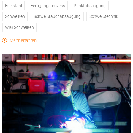
Edelstahl
Fertigungsprozess
Punktabsaugung
Schweißen
Schweißrauchabsaugung
Schweißtechnik
WIG Schweißen
Mehr erfahren