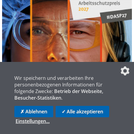
Wir speichern und verarbeiten Ihre
personenbezogenen Informationen für
folgende Zwecke:
Betrieb der Webseite,
01.07.2026
DEUTSCHER ARBEITSSCHUTZPREIS 2027 MIT
Besucher-Statistiken
.
FRISTVERLÄNGERUNG
✗ Ablehnen
✓ Alle akzeptieren
In Deutschland ansässige Unternehmen aller Größen und Branchen
sowie Einzelpersonen können sich bis zum 15. Juli 2026 bewerben.
Einstellungen
...
Arbeitsbedingungen
Arbeitsschutz
Award