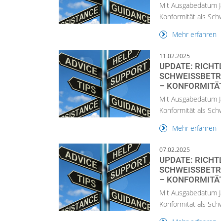
Mit Ausgabedatum J
Konformität als Sc
Mehr erfahren
11.02.2025
UPDATE: RICHT
SCHWEISSBETRI
KONFORMITÄT
Mit Ausgabedatum J
Konformität als Sc
Mehr erfahren
07.02.2025
UPDATE: RICHT
SCHWEISSBETRI
KONFORMITÄTS
Mit Ausgabedatum J
Konformität als Sc