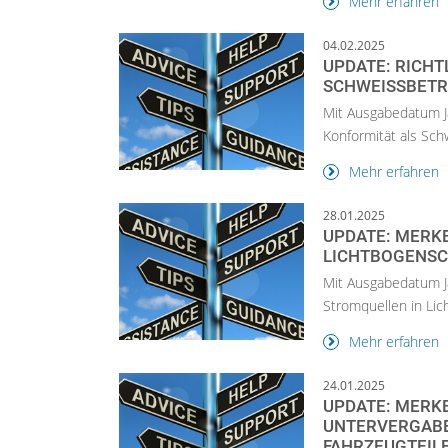
Mehr erfahren
04.02.2025
UPDATE: RICHT
SCHWEISSBETR
Mit Ausgabedatum J
Konformität als Sch
Mehr erfahren
28.01.2025
UPDATE: MERKB
LICHTBOGENSC
Mit Ausgabedatum Ja
Stromquellen in Li
Mehr erfahren
24.01.2025
UPDATE: MERKB
UNTERVERGABE
AHRZEUGTEILE