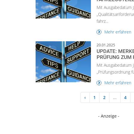
Mit Ausgabedatum J
„Qualitätsanforder
fahrz...
Mehr erfahren
20.01.2025
UPDATE: MERKB
PRÜFUNG ZUM 
Mit Ausgabedatum J
„Prüfungsordnung f
Mehr erfahren
‹
1
2
...
4
- Anzeige -