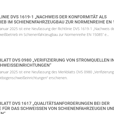
LINIE DVS 1619-1 „NACHWEIS DER KONFORMITÄT ALS
IEB IM SCHIENENFAHRZEUGBAU ZUR NORMENREIHE EN 1
anuar 2025 ist eine Neufassung der Richtlinie DVS 1619-1 „Nachweis d
weißbetrieb im Schienenfahrzeugbau zur Normenreihe EN 15085“ e...
LATT DVS 0980 „VERIFIZIERUNG VON STROMQUELLEN I
HWEISSEINRICHTUNGEN“
nuar 2025 ist eine Neufassung des Merkblatts DVS 0980 „Verifizierung
chtbogenschweißeinrichtungen“ erschienen.
LATT DVS 1617 „QUALITÄTSANFORDERUNGEN BEI DER
 FÜR DAS SCHWEISSEN VON SCHIENENFAHRZEUGEN UND 
N“