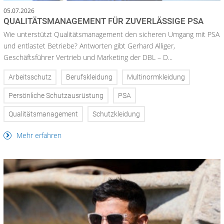
05.07.2026
QUALITÄTSMANAGEMENT FÜR ZUVERLÄSSIGE PSA
Wie unterstützt Qualitätsmanagement den sicheren Umgang mit PSA
und entlastet Betriebe? Antworten gibt Gerhard Alliger,
Geschäftsführer Vertrieb und Marketing der DBL – D...
Arbeitsschutz
Berufskleidung
Multinormkleidung
Persönliche Schutzausrüstung
PSA
Qualitätsmanagement
Schutzkleidung
Mehr erfahren