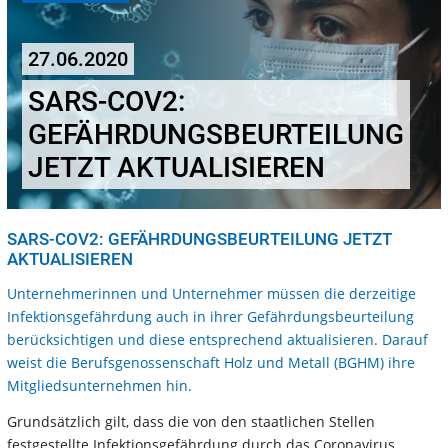
27.06.2020
SARS-COV2:
GEFÄHRDUNGSBEURTEILUNG
JETZT AKTUALISIEREN
SARS-COV2: GEFÄHRDUNGSBEURTEILUNG JETZT
AKTUALISIEREN
Unternehmerinnen und Unternehmer müssen die derzeitige
Infektionsgefährdung auch in ihrer Gefährdungsbeurteilung
berücksichtigen und diese entsprechend aktualisieren. Darauf
weist die Berufsgenossenschaft Holz und Metall (BGHM) ihre
Mitgliedsunternehmen hin.
Grundsätzlich gilt, dass die von den staatlichen Stellen
festgestellte Infektionsgefährdung durch das Coronavirus