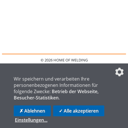
© 2026 HOME OF WELDING
HOME
KONTAKT
MEDIADATEN
DATENSCHUTZ
IMPRESSUM
FAQ
DATENSCHUTZEINSTELLUNGEN
Wir speichern und verarbeiten Ihre
personenbezogenen Informationen für
folgende Zwecke:
Betrieb der Webseite,
Besucher-Statistiken
.
HOME OF STEEL
HOME OF FOUNDRY
HOME OF LOGISTICS
✗ Ablehnen
✓ Alle akzeptieren
Einstellungen
...
die profilschmiede - Internetagentur