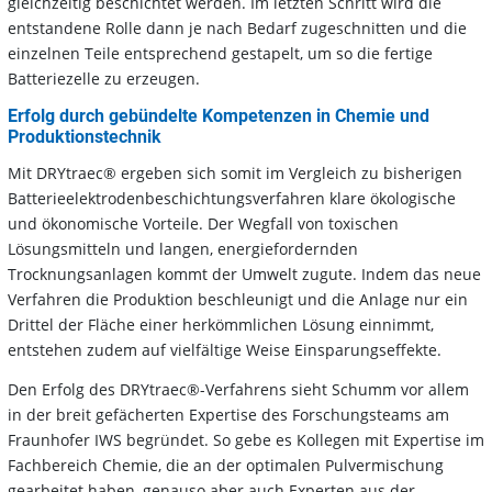
gleichzeitig beschichtet werden. Im letzten Schritt wird die
entstandene Rolle dann je nach Bedarf zugeschnitten und die
einzelnen Teile entsprechend gestapelt, um so die fertige
Batteriezelle zu erzeugen.
Erfolg durch gebündelte Kompetenzen in Chemie und
Produktionstechnik
Mit DRYtraec® ergeben sich somit im Vergleich zu bisherigen
Batterieelektrodenbeschichtungsverfahren klare ökologische
und ökonomische Vorteile. Der Wegfall von toxischen
Lösungsmitteln und langen, energiefordernden
Trocknungsanlagen kommt der Umwelt zugute. Indem das neue
Verfahren die Produktion beschleunigt und die Anlage nur ein
Drittel der Fläche einer herkömmlichen Lösung einnimmt,
entstehen zudem auf vielfältige Weise Einsparungseffekte.
Den Erfolg des DRYtraec®-Verfahrens sieht Schumm vor allem
in der breit gefächerten Expertise des Forschungsteams am
Fraunhofer IWS begründet. So gebe es Kollegen mit Expertise im
Fachbereich Chemie, die an der optimalen Pulvermischung
gearbeitet haben, genauso aber auch Experten aus der