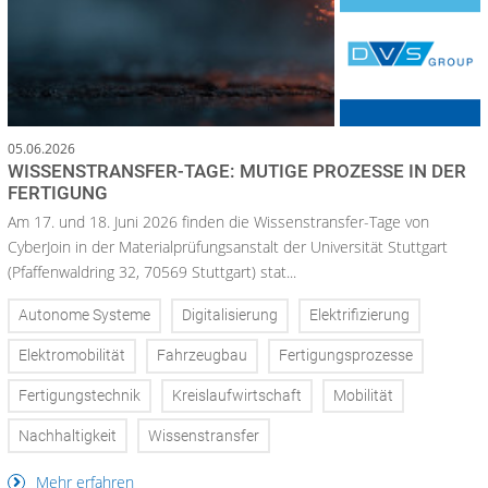
05.06.2026
WISSENSTRANSFER-TAGE: MUTIGE PROZESSE IN DER
FERTIGUNG
Am 17. und 18. Juni 2026 finden die Wissenstransfer-Tage von
CyberJoin in der Materialprüfungsanstalt der Universität Stuttgart
(Pfaffenwaldring 32, 70569 Stuttgart) stat...
Autonome Systeme
Digitalisierung
Elektrifizierung
Elektromobilität
Fahrzeugbau
Fertigungsprozesse
Fertigungstechnik
Kreislaufwirtschaft
Mobilität
Nachhaltigkeit
Wissenstransfer
Mehr erfahren