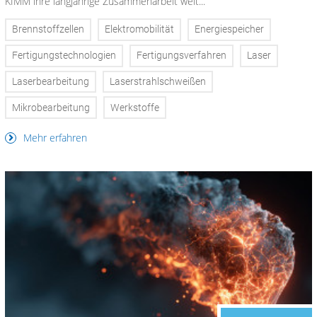
KIMM ihre langjährige Zusammenarbeit weit...
Brennstoffzellen
Elektromobilität
Energiespeicher
Fertigungstechnologien
Fertigungsverfahren
Laser
Laserbearbeitung
Laserstrahlschweißen
Mikrobearbeitung
Werkstoffe
Mehr erfahren