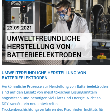
23.09.2021
UMWELTFREUNDLICHE
HERSTELLUNG VON
BATTERIEELEKTRODEN
UMWELTFREUNDLICHE HERSTELLUNG VON
BATTERIEELEKTRODEN
Herkömmliche Prozesse zur Herstellung von Batterieelektroden
sind auf den Einsatz von meist toxischen Lösungsmitteln
angewiesen und benötigen viel Platz und Energie. Nicht so
DRYtraec® – ein neu entwickeltes
Trockenbeschichtungsverfahren des Fraunhofer-Instituts für