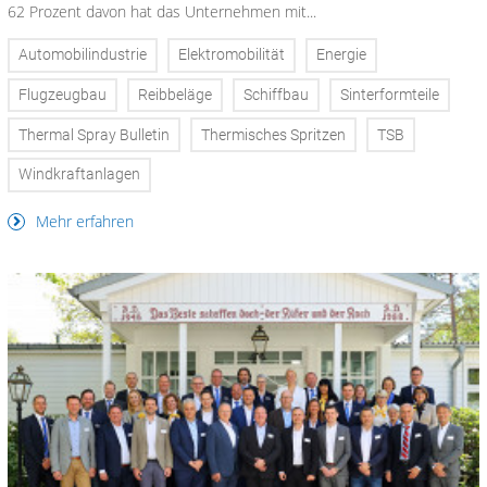
62 Prozent davon hat das Unternehmen mit...
Automobilindustrie
Elektromobilität
Energie
Flugzeugbau
Reibbeläge
Schiffbau
Sinterformteile
Thermal Spray Bulletin
Thermisches Spritzen
TSB
Windkraftanlagen
Mehr erfahren