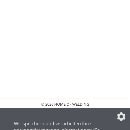
© 2026 HOME OF WELDING
HOME
KONTAKT
MEDIADATEN
DATENSCHUTZ
IMPRESSUM
FAQ
DATENSCHUTZEINSTELLUNGEN
Wir speichern und verarbeiten Ihre