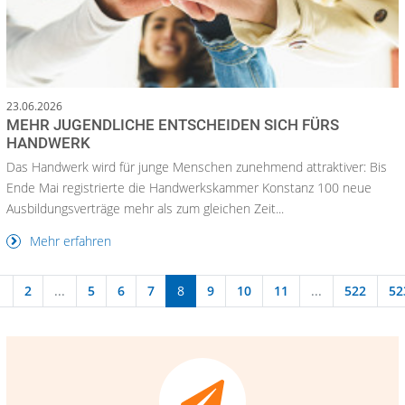
23.06.2026
MEHR JUGENDLICHE ENTSCHEIDEN SICH FÜRS
HANDWERK
Das Handwerk wird für junge Menschen zunehmend attraktiver: Bis
Ende Mai registrierte die Handwerkskammer Konstanz 100 neue
Ausbildungsverträge mehr als zum gleichen Zeit...
Mehr erfahren
1
2
...
5
6
7
8
9
10
11
...
522
52