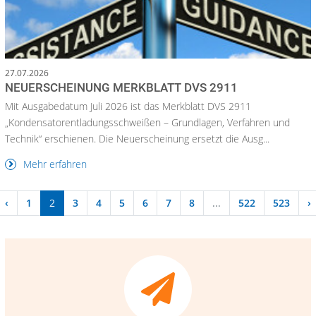
27.07.2026
NEUERSCHEINUNG MERKBLATT DVS 2911
Mit Ausgabedatum Juli 2026 ist das Merkblatt DVS 2911
„Kondensatorentladungsschweißen – Grundlagen, Verfahren und
Technik“ erschienen. Die Neuerscheinung ersetzt die Ausg...
Mehr erfahren
‹
1
2
3
4
5
6
7
8
...
522
523
›