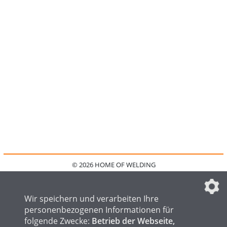
© 2026 HOME OF WELDING
HOME
KONTAKT
MEDIADATEN
DATENSCHUTZ
IMPRESSUM
FAQ
DATENSCHUTZEINSTELLUNGEN
Wir speichern und verarbeiten Ihre
personenbezogenen Informationen für
folgende Zwecke:
Betrieb der Webseite,