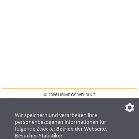
© 2026 HOME OF WELDING
HOME
KONTAKT
MEDIADATEN
DATENSCHUTZ
IMPRESSUM
FAQ
DATENSCHUTZEINSTELLUNGEN
Wir speichern und verarbeiten Ihre
personenbezogenen Informationen für
folgende Zwecke:
Betrieb der Webseite,
Besucher-Statistiken
.