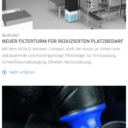
06.09.2021
NEUER FILTERTURM FÜR REDUZIERTEN PLATZBEDARF
Mit dem NOVUS Airtower Compact stellt die Novus air GmbH eine
platzsparende und kostengünstige Filteranlage zur Entstaubung,
Schweißrauchabsaugung, Ölnebel-/Aerosolabsaug...
Mehr erfahren