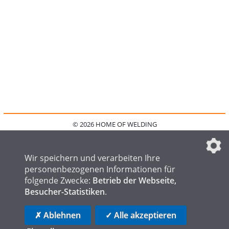
© 2026 HOME OF WELDING
HOME
KONTAKT
MEDIADATEN
DATENSCHUTZ
IMPRESSUM
FAQ
DATENSCHUTZEINSTELLUNGEN
Wir speichern und verarbeiten Ihre
personenbezogenen Informationen für
folgende Zwecke:
Betrieb der Webseite,
Besucher-Statistiken
.
HOME OF STEEL
HOME OF FOUNDRY
HOME OF LOGISTICS
✗ Ablehnen
✓ Alle akzeptieren