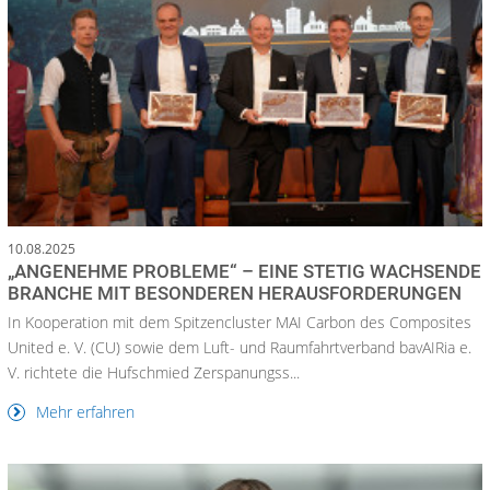
10.08.2025
„ANGENEHME PROBLEME“ – EINE STETIG WACHSENDE
BRANCHE MIT BESONDEREN HERAUSFORDERUNGEN
In Kooperation mit dem Spitzencluster MAI Carbon des Composites
United e. V. (CU) sowie dem Luft- und Raumfahrtverband bavAIRia e.
V. richtete die Hufschmied Zerspanungss...
Mehr erfahren