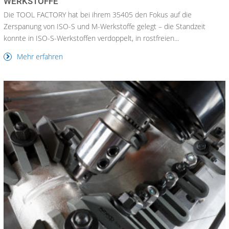
WERKSTOFFE
Die TOOL FACTORY hat bei ihrem 35405 den Fokus auf die
Zerspanung von ISO-S und M-Werkstoffe gelegt – die Standzeit
konnte in ISO-S-Werkstoffen verdoppelt, in rostfreien...
Mehr erfahren