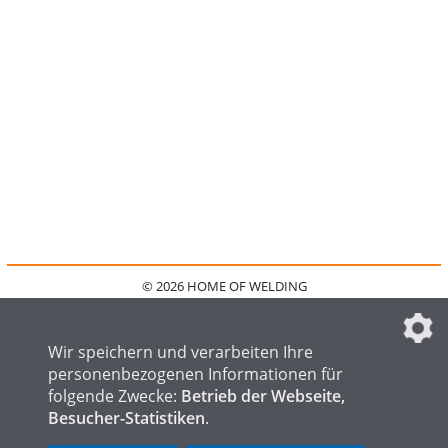
© 2026 HOME OF WELDING
HOME
KONTAKT
MEDIADATEN
DATENSCHUTZ
IMPRESSUM
FAQ
DATENSCHUTZEINSTELLUNGEN
Wir speichern und verarbeiten Ihre
personenbezogenen Informationen für
folgende Zwecke:
Betrieb der Webseite,
Besucher-Statistiken
.
HOME OF STEEL
HOME OF FOUNDRY