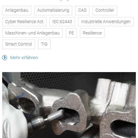
Anlagenbau
Automatisierung
CAD
Controller
Cyber Resilience Act
IEC 62443
Industrielle Anwendungen
Maschinen- und Anlagenbau
PE
Resilience
Smart Control
TIG
Mehr erfahren