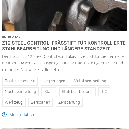
06.08.2026
Z12 STEEL CONTROL: FRÄSSTIFT FÜR KONTROLLIERTE
STAHLBEARBEITUNG UND LÄNGERE STANDZEIT
Der Frässtift Z12 Steel Control von Lukas-Erzett ist für die manuelle
Bearbeitung von Stahl ausgelegt. Eine spezielle Zahngeometrie und
ein hoher Drallwinkel sollen einen...
Bauteilgeometrie
Legierungen
Metallbearbeitung
Nachbearbeitung
Stahl
Stahlbearbeitung
TIG
Werkzeug
Zerspanen
Zerspanung
Mehr erfahren