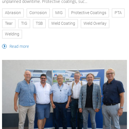
unplanned downtime. Protective coatings, suc...
Abrasion
Corrosion
MIG
Protective Coatings
PTA
Tear
TIG
TSB
Weld Coating
Weld Overlay
Welding
Read more