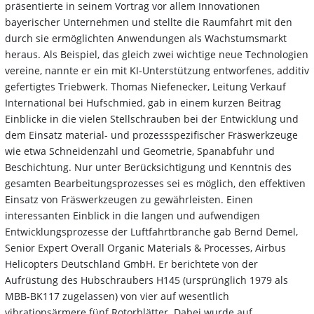
präsentierte in seinem Vortrag vor allem Innovationen
bayerischer Unternehmen und stellte die Raumfahrt mit den
durch sie ermöglichten Anwendungen als Wachstumsmarkt
heraus. Als Beispiel, das gleich zwei wichtige neue Technologien
vereine, nannte er ein mit KI-Unterstützung entworfenes, additiv
gefertigtes Triebwerk. Thomas Niefenecker, Leitung Verkauf
International bei Hufschmied, gab in einem kurzen Beitrag
Einblicke in die vielen Stellschrauben bei der Entwicklung und
dem Einsatz material- und prozessspezifischer Fräswerkzeuge
wie etwa Schneidenzahl und Geometrie, Spanabfuhr und
Beschichtung. Nur unter Berücksichtigung und Kenntnis des
gesamten Bearbeitungsprozesses sei es möglich, den effektiven
Einsatz von Fräswerkzeugen zu gewährleisten. Einen
interessanten Einblick in die langen und aufwendigen
Entwicklungsprozesse der Luftfahrtbranche gab Bernd Demel,
Senior Expert Overall Organic Materials & Processes, Airbus
Helicopters Deutschland GmbH. Er berichtete von der
Aufrüstung des Hubschraubers H145 (ursprünglich 1979 als
MBB-BK117 zugelassen) von vier auf wesentlich
vibrationsärmere fünf Rotorblätter. Dabei wurde auf