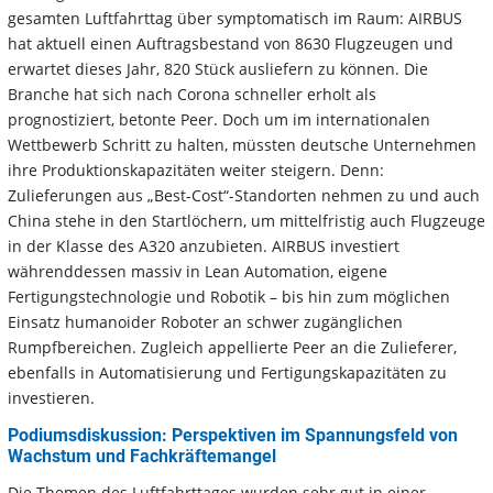
gesamten Luftfahrttag über symptomatisch im Raum: AIRBUS
hat aktuell einen Auftragsbestand von 8630 Flugzeugen und
erwartet dieses Jahr, 820 Stück ausliefern zu können. Die
Branche hat sich nach Corona schneller erholt als
prognostiziert, betonte Peer. Doch um im internationalen
Wettbewerb Schritt zu halten, müssten deutsche Unternehmen
ihre Produktionskapazitäten weiter steigern. Denn:
Zulieferungen aus „Best-Cost“-Standorten nehmen zu und auch
China stehe in den Startlöchern, um mittelfristig auch Flugzeuge
in der Klasse des A320 anzubieten. AIRBUS investiert
währenddessen massiv in Lean Automation, eigene
Fertigungstechnologie und Robotik – bis hin zum möglichen
Einsatz humanoider Roboter an schwer zugänglichen
Rumpfbereichen. Zugleich appellierte Peer an die Zulieferer,
ebenfalls in Automatisierung und Fertigungskapazitäten zu
investieren.
Podiumsdiskussion: Perspektiven im Spannungsfeld von
Wachstum und Fachkräftemangel
Die Themen des Luftfahrttages wurden sehr gut in einer