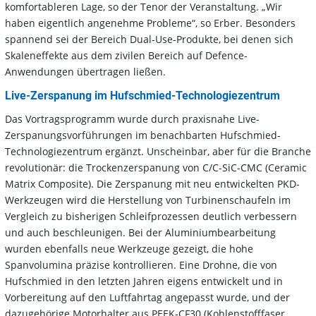
komfortableren Lage, so der Tenor der Veranstaltung. „Wir
haben eigentlich angenehme Probleme“, so Erber. Besonders
spannend sei der Bereich Dual-Use-Produkte, bei denen sich
Skaleneffekte aus dem zivilen Bereich auf Defence-
Anwendungen übertragen ließen.
Live-Zerspanung im Hufschmied-Technologiezentrum
Das Vortragsprogramm wurde durch praxisnahe Live-
Zerspanungsvorführungen im benachbarten Hufschmied-
Technologiezentrum ergänzt. Unscheinbar, aber für die Branche
revolutionär: die Trockenzerspanung von C/C-SiC-CMC (Ceramic
Matrix Composite). Die Zerspanung mit neu entwickelten PKD-
Werkzeugen wird die Herstellung von Turbinenschaufeln im
Vergleich zu bisherigen Schleifprozessen deutlich verbessern
und auch beschleunigen. Bei der Aluminiumbearbeitung
wurden ebenfalls neue Werkzeuge gezeigt, die hohe
Spanvolumina präzise kontrollieren. Eine Drohne, die von
Hufschmied in den letzten Jahren eigens entwickelt und in
Vorbereitung auf den Luftfahrtag angepasst wurde, und der
dazugehörige Motorhalter aus PEEK-CF30 (Kohlenstofffaser