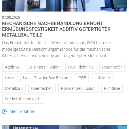
07.08.2026
MECHANISCHE NACHBEHANDLUNG ERHÖHT
ERMÜDUNGSFESTIGKEIT ADDITIV GEFERTIGTER
METALLBAUTEILE
Das Fraunhofer-Institut für Werkstoffmechanik IWM hat eine
modellgestützte Berechnungsmethode für die mechanische
Oberflächennachbehandlung additiv gefertigter Metallbaut...
Additive
Cold Metal Fusion
FKM-Richtlinie
Fraunhofer
Laser
Laser Powder Bed Fusion
LPBF
Luftfahrt
Metallbau
Oberflächen
Powder Bed Fusion
Richtlinie
Werkstoffkennwerte
Mehr erfahren