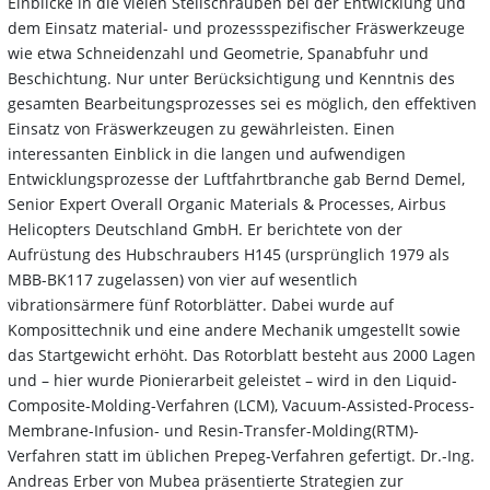
Einblicke in die vielen Stellschrauben bei der Entwicklung und
dem Einsatz material- und prozessspezifischer Fräswerkzeuge
wie etwa Schneidenzahl und Geometrie, Spanabfuhr und
Beschichtung. Nur unter Berücksichtigung und Kenntnis des
gesamten Bearbeitungsprozesses sei es möglich, den effektiven
Einsatz von Fräswerkzeugen zu gewährleisten. Einen
interessanten Einblick in die langen und aufwendigen
Entwicklungsprozesse der Luftfahrtbranche gab Bernd Demel,
Senior Expert Overall Organic Materials & Processes, Airbus
Helicopters Deutschland GmbH. Er berichtete von der
Aufrüstung des Hubschraubers H145 (ursprünglich 1979 als
MBB-BK117 zugelassen) von vier auf wesentlich
vibrationsärmere fünf Rotorblätter. Dabei wurde auf
Komposittechnik und eine andere Mechanik umgestellt sowie
das Startgewicht erhöht. Das Rotorblatt besteht aus 2000 Lagen
und – hier wurde Pionierarbeit geleistet – wird in den Liquid-
Composite-Molding-Verfahren (LCM), Vacuum-Assisted-Process-
Membrane-Infusion- und Resin-Transfer-Molding(RTM)-
Verfahren statt im üblichen Prepeg-Verfahren gefertigt. Dr.-Ing.
Andreas Erber von Mubea präsentierte Strategien zur