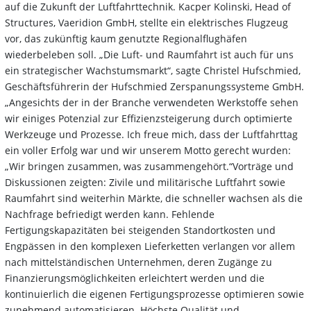
auf die Zukunft der Luftfahrttechnik. Kacper Kolinski, Head of
Structures, Vaeridion GmbH, stellte ein elektrisches Flugzeug
vor, das zukünftig kaum genutzte Regionalflughäfen
wiederbeleben soll. „Die Luft- und Raumfahrt ist auch für uns
ein strategischer Wachstumsmarkt“, sagte Christel Hufschmied,
Geschäftsführerin der Hufschmied Zerspanungssysteme GmbH.
„Angesichts der in der Branche verwendeten Werkstoffe sehen
wir einiges Potenzial zur Effizienzsteigerung durch optimierte
Werkzeuge und Prozesse. Ich freue mich, dass der Luftfahrttag
ein voller Erfolg war und wir unserem Motto gerecht wurden:
„Wir bringen zusammen, was zusammengehört.“Vorträge und
Diskussionen zeigten: Zivile und militärische Luftfahrt sowie
Raumfahrt sind weiterhin Märkte, die schneller wachsen als die
Nachfrage befriedigt werden kann. Fehlende
Fertigungskapazitäten bei steigenden Standortkosten und
Engpässen in den komplexen Lieferketten verlangen vor allem
nach mittelständischen Unternehmen, deren Zugänge zu
Finanzierungsmöglichkeiten erleichtert werden und die
kontinuierlich die eigenen Fertigungsprozesse optimieren sowie
zunehmend automatisieren. Höchste Qualität und