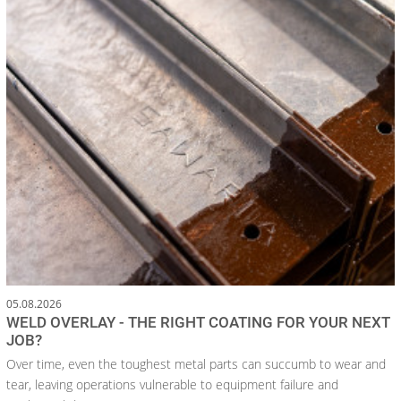
05.08.2026
WELD OVERLAY - THE RIGHT COATING FOR YOUR NEXT
JOB?
Over time, even the toughest metal parts can succumb to wear and
tear, leaving operations vulnerable to equipment failure and