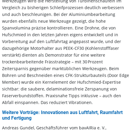
Werkzeugen wird die Herstellung von Turbinenschaufeln im
Vergleich zu bisherigen Schleifprozessen deutlich verbessern
und auch beschleunigen. Bei der Aluminiumbearbeitung
wurden ebenfalls neue Werkzeuge gezeigt, die hohe
Spanvolumina präzise kontrollieren. Eine Drohne, die von
Hufschmied in den letzten Jahren eigens entwickelt und in
Vorbereitung auf den Luftfahrtag angepasst wurde, und der
dazugehörige Motorhalter aus PEEK-CF30 (Kohlenstofffaser
verstärkt) dienten als Demonstrator für eine weitere
trockenbearbeitende Frässtrategie – mit 30 Prozent
Zeitersparnis gegenüber marktüblichen Werkzeugen. Beim
Bohren und Beschneiden eines CFK-Strukturbauteils (Door Edge
Member) wurde ein Kernelement der Hufschmied-Expertise
sichtbar: die saubere, delaminationsfreie Zerspanung von
Faserverbundstoffen. Praxisnahe Tipps inklusive – auch den
Abfall einspannen. Das reduziert Vibrationen.
Weitere Vorträge: Innovationen aus Luftfahrt, Raumfahrt
und Fertigung
Andreas Gundel, Geschäftsführer vom bavAIRia e. V.,