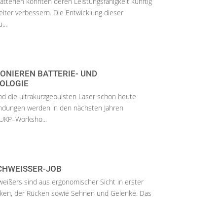
atterien könnten deren Leistungsfähigkeit künftig
eiter verbessern. Die Entwicklung dieser
...
ONIEREN BATTERIE- UND
OLOGIE
ind die ultrakurzgepulsten Laser schon heute
ndungen werden in den nächsten Jahren
UKP–Worksho...
SCHWEISSER-JOB
ißers sind aus ergonomischer Sicht in erster
acken, der Rücken sowie Sehnen und Gelenke. Das