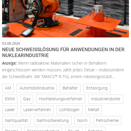
03.08.2026
NEUE SCHWEISSLÖSUNG FÜR ANWENDUNGEN IN DER N
UKLEARINDUSTRIE
Anzeige:
Wenn radioaktive Materialien sicher in Behältern
eingeschlossen werden müssen, zählt jedes Detail – insbesondere
die Schweißnaht. Mit TANICS™ R-TIG, einem robotergestützt...
AM
Automobilindustrie
Behälter
Entsorgung
EWM
Gas
Hochleistungsverfahren
Industrieroboter
Laser
Laserverfahren
Lichtbogen
Metall
Nahtqualität
Nahtvorbereitung
Norm
Petrochemie