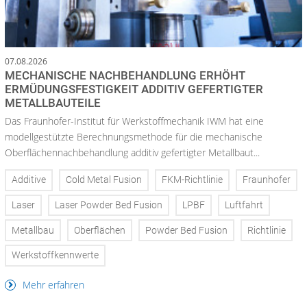
07.08.2026
MECHANISCHE NACHBEHANDLUNG ERHÖHT
ERMÜDUNGSFESTIGKEIT ADDITIV GEFERTIGTER
METALLBAUTEILE
Das Fraunhofer-Institut für Werkstoffmechanik IWM hat eine
modellgestützte Berechnungsmethode für die mechanische
Oberflächennachbehandlung additiv gefertigter Metallbaut...
Additive
Cold Metal Fusion
FKM-Richtlinie
Fraunhofer
Laser
Laser Powder Bed Fusion
LPBF
Luftfahrt
Metallbau
Oberflächen
Powder Bed Fusion
Richtlinie
Werkstoffkennwerte
Mehr erfahren