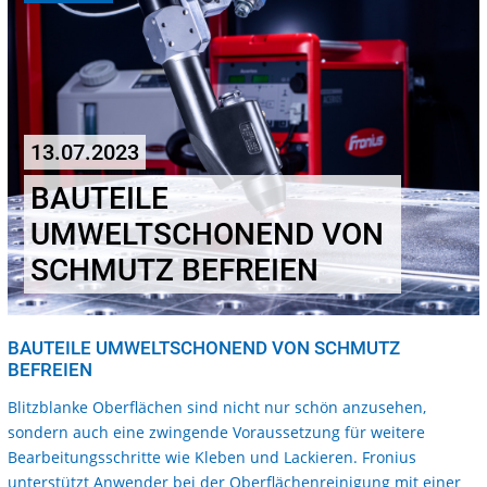
13.07.2023
BAUTEILE
UMWELTSCHONEND VON
SCHMUTZ BEFREIEN
BAUTEILE UMWELTSCHONEND VON SCHMUTZ
BEFREIEN
Blitzblanke Oberflächen sind nicht nur schön anzusehen,
sondern auch eine zwingende Voraussetzung für weitere
Bearbeitungsschritte wie Kleben und Lackieren. Fronius
unterstützt Anwender bei der Oberflächenreinigung mit einer