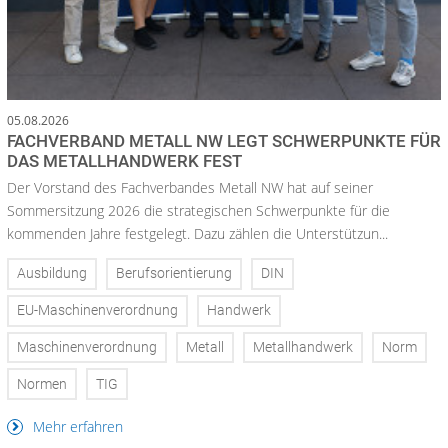
05.08.2026
FACHVERBAND METALL NW LEGT SCHWERPUNKTE FÜR
DAS METALLHANDWERK FEST
Der Vorstand des Fachverbandes Metall NW hat auf seiner
Sommersitzung 2026 die strategischen Schwerpunkte für die
kommenden Jahre festgelegt. Dazu zählen die Unterstützun...
Ausbildung
Berufsorientierung
DIN
EU-Maschinenverordnung
Handwerk
Maschinenverordnung
Metall
Metallhandwerk
Norm
Normen
TIG
Mehr erfahren