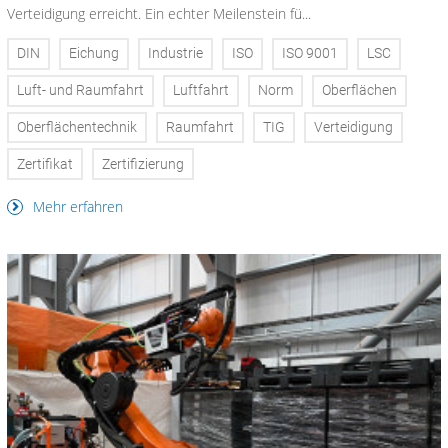
Verteidigung erreicht. Ein echter Meilenstein fü...
DIN
Eichung
Industrie
ISO
ISO 9001
LSC
Luft- und Raumfahrt
Luftfahrt
Norm
Oberflächen
Oberflächentechnik
Raumfahrt
TIG
Verteidigung
Zertifikat
Zertifizierung
Mehr erfahren