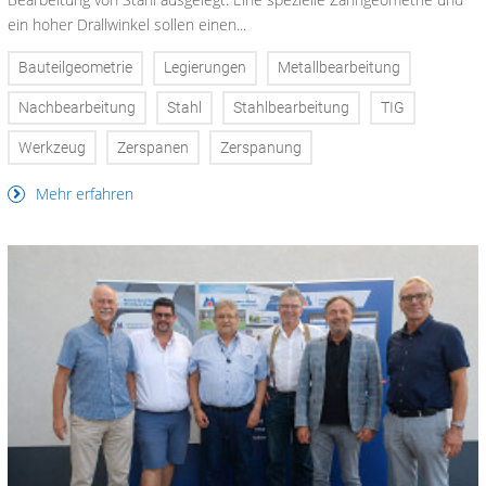
ein hoher Drallwinkel sollen einen...
Bauteilgeometrie
Legierungen
Metallbearbeitung
Nachbearbeitung
Stahl
Stahlbearbeitung
TIG
Werkzeug
Zerspanen
Zerspanung
Mehr erfahren