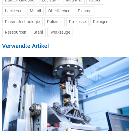
Bauteilreinigung
Edelstahl
Industrie
Kleben
Lackieren
Metall
Oberflächen
Plasma
Plasmatechnologie
Polieren
Prozesse
Reinigen
Ressourcen
Stahl
Werkzeuge
Verwandte Artikel