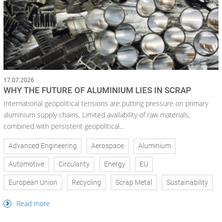
17.07.2026
WHY THE FUTURE OF ALUMINIUM LIES IN SCRAP
International geopolitical tensions are putting pressure on primary
aluminium supply chains. Limited availability of raw materials,
combined with persistent geopolitical...
Advanced Engineering
Aerospace
Aluminium
Automotive
Circularity
Energy
EU
European Union
Recycling
Scrap Metal
Sustainability
Read more