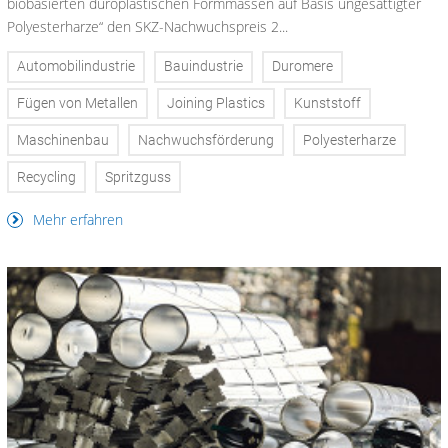
biobasierten duroplastischen Formmassen auf Basis ungesättigter
Polyesterharze“ den SKZ-Nachwuchspreis 2...
Automobilindustrie
Bauindustrie
Duromere
Fügen von Metallen
Joining Plastics
Kunststoff
Maschinenbau
Nachwuchsförderung
Polyesterharze
Recycling
Spritzguss
Mehr erfahren