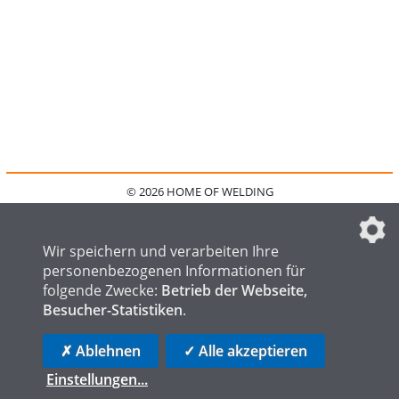
© 2026 HOME OF WELDING
HOME
KONTAKT
MEDIADATEN
DATENSCHUTZ
IMPRESSUM
FAQ
DATENSCHUTZEINSTELLUNGEN
Wir speichern und verarbeiten Ihre
personenbezogenen Informationen für
folgende Zwecke:
Betrieb der Webseite,
Besucher-Statistiken
.
HOME OF STEEL
HOME OF FOUNDRY
HOME OF LOGISTICS
✗ Ablehnen
✓ Alle akzeptieren
Einstellungen
...
die profilschmiede - Internetagentur