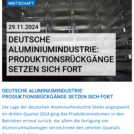
WIRTSCHAFT
29.11.2024
DEUTSCHE
ALUMINIUMINDUSTRIE:
PRODUKTIONSRÜCKGÄNGE
SETZEN SICH FORT
DEUTSCHE ALUMINIUMINDUSTRIE:
PRODUKTIONSRÜCKGÄNGE SETZEN SICH FORT
Die Lage der deutschen Aluminiumindustrie bleibt angespannt.
Im dritten Quartal 2024 ging das Produktionsvolumen in den
Betrieben erneut zurück. Vor allem die Fertigung von
Aluminiumhalbzeugen verzeichnete den zehnten Quartals-