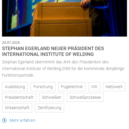
20.07.2026
STEPHAN EGERLAND NEUER PRÄSIDENT DES
INTERNATIONAL INSTITUTE OF WELDING
Stephan Egerland übernimmt das Amt des Präsidenten des
International Institute of Welding (IIW) für die kommende dreijährige
Funktionsperiode.
Ausbildung
Forschung
Fügetechnik
IIW
Netzwerk
Präsidentschaft
Schweißen
Schweißprozesse
Wissenschaft
Zertifizierung
Mehr erfahren