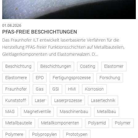
01.08.2026
PFAS-FREIE BESCHICHTUNGEN
Das Fraunhofer ILT entwickelt laserbasierte Verfahren für die
Herstellung PFAS-freier Funktionsschichten auf Metallbauteilen,
Gleitlagerkomponenten und Elastomerwalzen. D...
Beschichtung
Beschichtungen
Coating
Elastomer
Elastomere
EPD
Fertigungsprozesse
Forschung
Fraunhofer
Gas
GSI
HMI
Korrosion
Kunststoff
Laser
Laserprozesse
Lasertechnik
MAG
Magnetventile
Maschinenbau
Metallbau
Metallbauteile
Metallkomponenten
Polyamid
Polymer
Polymere
Polypropylen
Prototypen