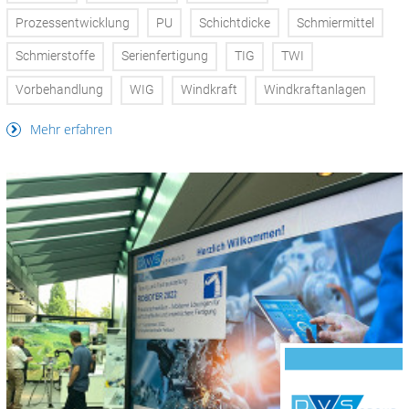
Prozessentwicklung
PU
Schichtdicke
Schmiermittel
Schmierstoffe
Serienfertigung
TIG
TWI
Vorbehandlung
WIG
Windkraft
Windkraftanlagen
Mehr erfahren