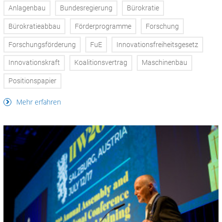
Anlagenbau
Bundesregierung
Bürokratie
Bürokratieabbau
Förderprogramme
Forschung
Forschungsförderung
FuE
Innovationsfreiheitsgesetz
Innovationskraft
Koalitionsvertrag
Maschinenbau
Positionspapier
Mehr erfahren