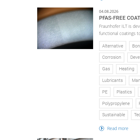
04.08.2026
PFAS-FREE COA
Fraunhofer ILT is de
functional coatings t
Alternative
Bon
Corrosion
Deve
Gas
Heating
Lubricants
Man
PE
Plastics
Polypropylene
Sustainable
Te
Read more