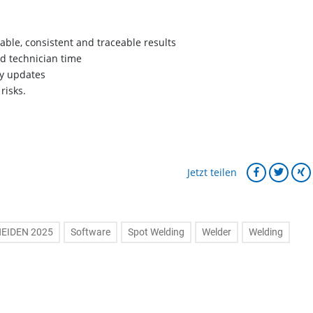
able, consistent and traceable results
nd technician time
ry updates
risks.
Jetzt teilen
EIDEN 2025
Software
Spot Welding
Welder
Welding