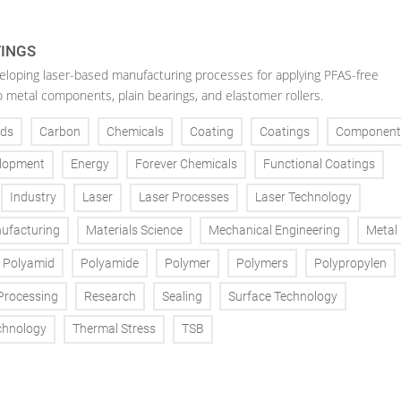
TINGS
veloping laser-based manufacturing processes for applying PFAS-free
o metal components, plain bearings, and elastomer rollers.
ds
Carbon
Chemicals
Coating
Coatings
Component
lopment
Energy
Forever Chemicals
Functional Coatings
Industry
Laser
Laser Processes
Laser Technology
ufacturing
Materials Science
Mechanical Engineering
Metal
Polyamid
Polyamide
Polymer
Polymers
Polypropylen
Processing
Research
Sealing
Surface Technology
chnology
Thermal Stress
TSB