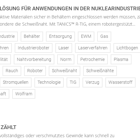
LÖSUNG FÜR ANWENDUNGEN IN DER NUKLEARINDUSTRIE
ktive Materialien sicher in Behältern eingeschlossen werden müssen, z
sondere die Schweißnaht. Mit TANICS™ R-TIG, einem robotergestützt...
ndustrie
Behälter
Entsorgung
EWM
Gas
ahren
Industrieroboter
Laser
Laserverfahren
Lichtbogen
ität
Nahtvorbereitung
Norm
Petrochemie
Plasma
Rauch
Roboter
Schweißnaht
Schweißnähte
Stromquellen
Technologie
TIG
Verzug
Wasserstoff
aft
Wolfram
 ZÄHLT
vollständiges oder verschmutztes Gewinde kann schnell zu