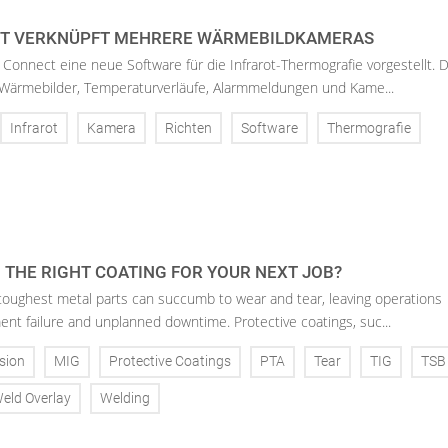
CT VERKNÜPFT MEHRERE WÄRMEBILDKAMERAS
 Connect eine neue Software für die Infrarot-Thermografie vorgestellt. D
ärmebilder, Temperaturverläufe, Alarmmeldungen und Kame...
Infrarot
Kamera
Richten
Software
Thermografie
 THE RIGHT COATING FOR YOUR NEXT JOB?
toughest metal parts can succumb to wear and tear, leaving operations
ent failure and unplanned downtime. Protective coatings, suc...
sion
MIG
Protective Coatings
PTA
Tear
TIG
TSB
eld Overlay
Welding