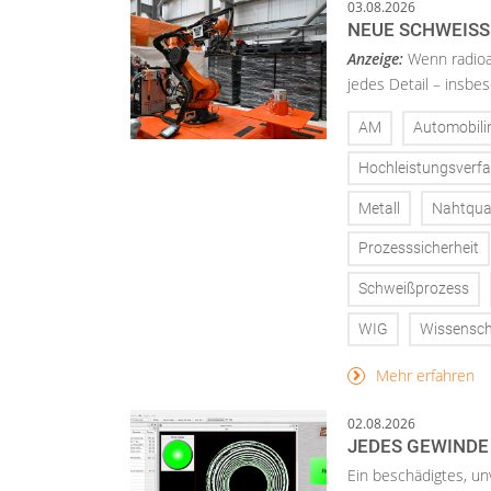
03.08.2026
NEUE SCHWEISS
Anzeige:
Wenn radioa
jedes Detail – insbe
AM
Automobili
Hochleistungsverf
Metall
Nahtqual
Prozesssicherheit
Schweißprozess
WIG
Wissensch
Mehr erfahren
02.08.2026
JEDES GEWINDE
Ein beschädigtes, un