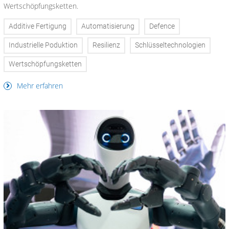
Wertschöpfungsketten.
Additive Fertigung
Automatisierung
Defence
Industrielle Poduktion
Resilienz
Schlüsseltechnologien
Wertschöpfungsketten
Mehr erfahren