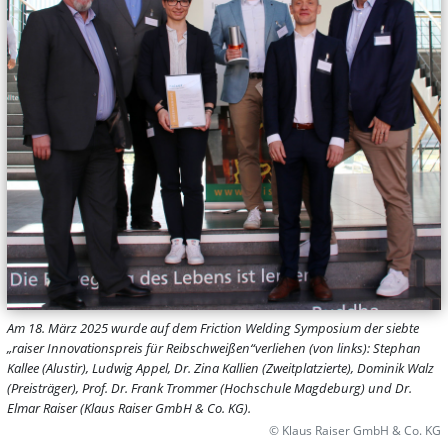
Am 18. März 2025 wurde auf dem Friction Welding Symposium der siebte
„raiser Innovationspreis für Reibschweißen“verliehen (von links): Stephan
Kallee (Alustir), Ludwig Appel, Dr. Zina Kallien (Zweitplatzierte), Dominik Walz
(Preisträger), Prof. Dr. Frank Trommer (Hochschule Magdeburg) und Dr.
Elmar Raiser (Klaus Raiser GmbH & Co. KG).
© Klaus Raiser GmbH & Co. KG