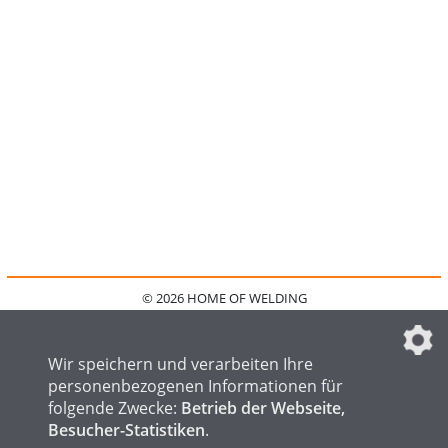
© 2026 HOME OF WELDING
HOME
KONTAKT
MEDIADATEN
DATENSCHUTZ
IMPRESSUM
FAQ
DATENSCHUTZEINSTELLUNGEN
Wir speichern und verarbeiten Ihre
personenbezogenen Informationen für
folgende Zwecke:
Betrieb der Webseite,
Besucher-Statistiken
.
HOME OF STEEL
HOME OF FOUNDRY