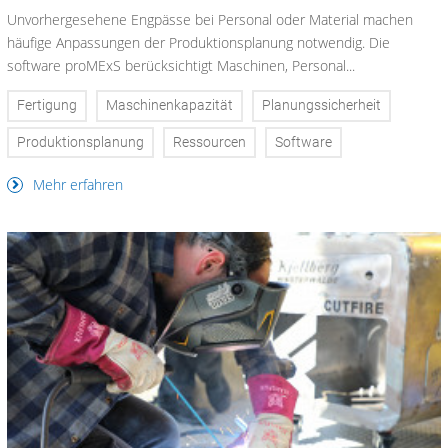
Unvorhergesehene Engpässe bei Personal oder Material machen
häufige Anpassungen der Produktionsplanung notwendig. Die
software proMExS berücksichtigt Maschinen, Personal...
Fertigung
Maschinenkapazität
Planungssicherheit
Produktionsplanung
Ressourcen
Software
Mehr erfahren