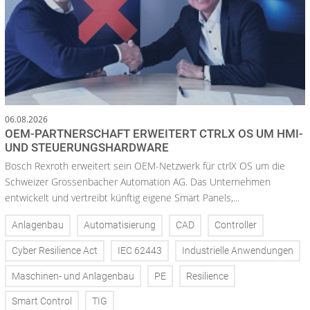
06.08.2026
OEM-PARTNERSCHAFT ERWEITERT CTRLX OS UM HMI-
UND STEUERUNGSHARDWARE
Bosch Rexroth erweitert sein OEM-Netzwerk für ctrlX OS um die
Schweizer Grossenbacher Automation AG. Das Unternehmen
entwickelt und vertreibt künftig eigene Smart Panels,...
Anlagenbau
Automatisierung
CAD
Controller
Cyber Resilience Act
IEC 62443
Industrielle Anwendungen
Maschinen- und Anlagenbau
PE
Resilience
Smart Control
TIG