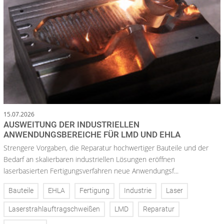
15.07.2026
AUSWEITUNG DER INDUSTRIELLEN
ANWENDUNGSBEREICHE FÜR LMD UND EHLA
Strengere Vorgaben, die Reparatur hochwertiger Bauteile und der
Bedarf an skalierbaren industriellen Lösungen eröffnen
laserbasierten Fertigungsverfahren neue Anwendungsf...
Bauteile
EHLA
Fertigung
Industrie
Laser
Laserstrahlauftragschweißen
LMD
Reparatur