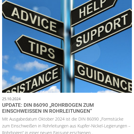
25.10.2024
UPDATE: DIN 86090 „ROHRBOGEN ZUM
EINSCHWEISSEN IN ROHRLEITUNGEN“
Mit Ausgabedatum Oktober 2024 ist die DIN 86090 „Formstücke
zum Einschweißen in Rohrleitungen aus Kupfer-Nickel-Legierungen –
Rohrbogen“ in einer neuen Fassung erschienen...