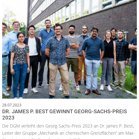
28.07.2023
DR. JAMES P. BEST GEWINNT GEORG-SACHS-PREIS
2023
Die DGM verleiht den Georg-Sachs-Preis 2023 an Dr. James P. Best,
Leiter der Gruppe „Mechanik an chemischen Grenzflächen” am Max-