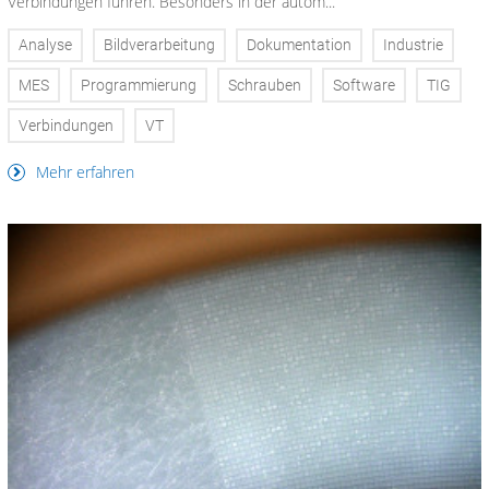
Verbindungen führen. Besonders in der autom...
Analyse
Bildverarbeitung
Dokumentation
Industrie
MES
Programmierung
Schrauben
Software
TIG
Verbindungen
VT
Mehr erfahren