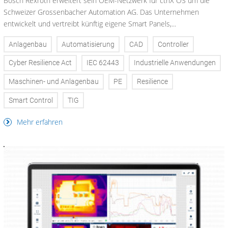
Bosch Rexroth erweitert sein OEM-Netzwerk für ctrlX OS um die
Schweizer Grossenbacher Automation AG. Das Unternehmen
entwickelt und vertreibt künftig eigene Smart Panels,...
Anlagenbau
Automatisierung
CAD
Controller
Cyber Resilience Act
IEC 62443
Industrielle Anwendungen
Maschinen- und Anlagenbau
PE
Resilience
Smart Control
TIG
Mehr erfahren