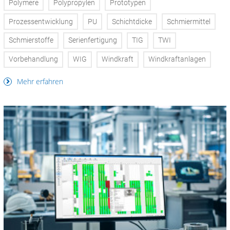
Polymere
Polypropylen
Prototypen
Prozessentwicklung
PU
Schichtdicke
Schmiermittel
Schmierstoffe
Serienfertigung
TIG
TWI
Vorbehandlung
WIG
Windkraft
Windkraftanlagen
Mehr erfahren