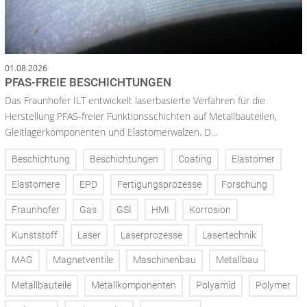
01.08.2026
PFAS-FREIE BESCHICHTUNGEN
Das Fraunhofer ILT entwickelt laserbasierte Verfahren für die
Herstellung PFAS-freier Funktionsschichten auf Metallbauteilen,
Gleitlagerkomponenten und Elastomerwalzen. D...
Beschichtung
Beschichtungen
Coating
Elastomer
Elastomere
EPD
Fertigungsprozesse
Forschung
Fraunhofer
Gas
GSI
HMI
Korrosion
Kunststoff
Laser
Laserprozesse
Lasertechnik
MAG
Magnetventile
Maschinenbau
Metallbau
Metallbauteile
Metallkomponenten
Polyamid
Polymer