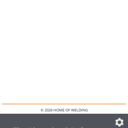
© 2026 HOME OF WELDING
HOME
KONTAKT
MEDIADATEN
DATENSCHUTZ
IMPRESSUM
FAQ
DATENSCHUTZEINSTELLUNGEN