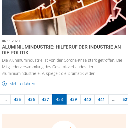
06.11.2020
ALUMINIUMINDUSTRIE: HILFERUF DER INDUSTRIE AN
DIE POLITIK
Die Aluminumindustrie ist von der Corona-Krise stark getroffen. Die
Mitgliederversammlung des Gesamt-verbandes der
Aluminiumindustrie e. V. spiegelt die Dramatik wider.
Mehr erfahren
...
435
436
437
438
439
440
441
...
52