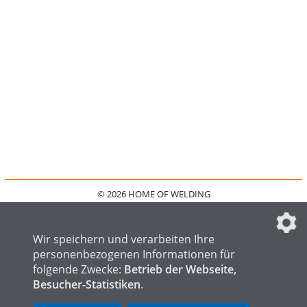
© 2026 HOME OF WELDING
HOME
KONTAKT
MEDIADATEN
DATENSCHUTZ
IMPRESSUM
FAQ
DATENSCHUTZEINSTELLUNGEN
Wir speichern und verarbeiten Ihre
personenbezogenen Informationen für
folgende Zwecke:
Betrieb der Webseite,
Besucher-Statistiken
.
HOME OF STEEL
HOME OF FOUNDRY