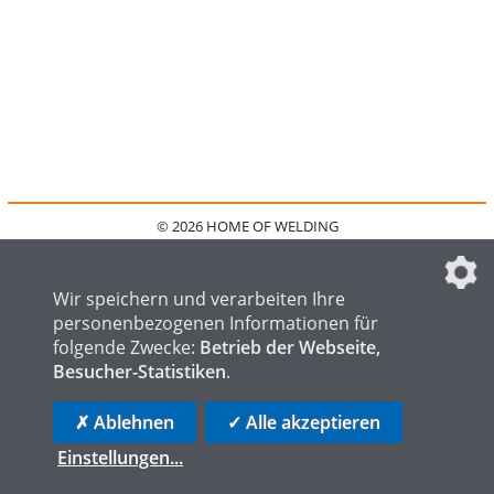
© 2026 HOME OF WELDING
HOME
KONTAKT
MEDIADATEN
DATENSCHUTZ
IMPRESSUM
FAQ
DATENSCHUTZEINSTELLUNGEN
Wir speichern und verarbeiten Ihre
personenbezogenen Informationen für
folgende Zwecke:
Betrieb der Webseite,
Besucher-Statistiken
.
HOME OF STEEL
HOME OF FOUNDRY
HOME OF LOGISTICS
✗ Ablehnen
✓ Alle akzeptieren
Einstellungen
...
die profilschmiede - Internetagentur