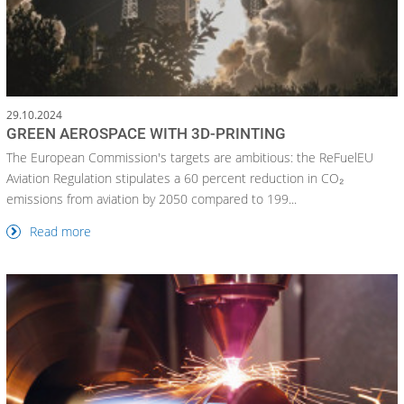
29.10.2024
GREEN AEROSPACE WITH 3D-PRINTING
The European Commission's targets are ambitious: the ReFuelEU
Aviation Regulation stipulates a 60 percent reduction in CO₂
emissions from aviation by 2050 compared to 199...
Read more