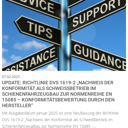
07.02.2025
UPDATE: RICHTLINIE DVS 1619-2 „NACHWEIS DER
KONFORMITÄT ALS SCHWEISSBETRIEB IM S
CHIENENFAHRZEUGBAU ZUR NORMENREIHE EN 1
5085 – KONFORMITÄTSBEWERTUNG DURCH DEN H
ERSTELLER“
Mit Ausgabedatum Januar 2025 ist eine Neufassung der Richtlinie
DVS 1619-2 „Nachweis der Konformität als Schweißbetrieb im
Schienenfahrzeugbau zur Normenreihe EN 15085 –...