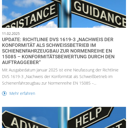
11.02.2025
UPDATE: RICHTLINIE DVS 1619-3 „NACHWEIS DER
KONFORMITÄT ALS SCHWEISSBETRIEB IM S
CHIENENFAHRZEUGBAU ZUR NORMENREIHE EN 1
5085 – KONFORMITÄTSBEWERTUNG DURCH DEN A
UFTRAGGEBER“
Mit Ausgabedatum Januar 2025 ist eine Neufassung der Richtlinie
DVS 1619-3 „Nachweis der Konformität als Schweißbetrieb im
Schienenfahrzeugbau zur Normenreihe EN 15085 –...
Mehr erfahren