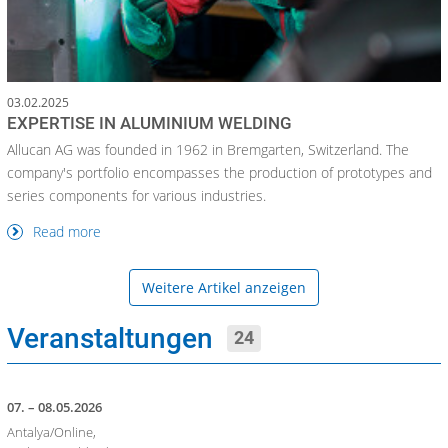
03.02.2025
EXPERTISE IN ALUMINIUM WELDING
Allucan AG was founded in 1962 in Bremgarten, Switzerland. The
company's portfolio encompasses the production of prototypes and
series components for various industries.
Read more
Weitere Artikel anzeigen
Veranstaltungen
24
07. – 08.05.2026
Antalya/Online,