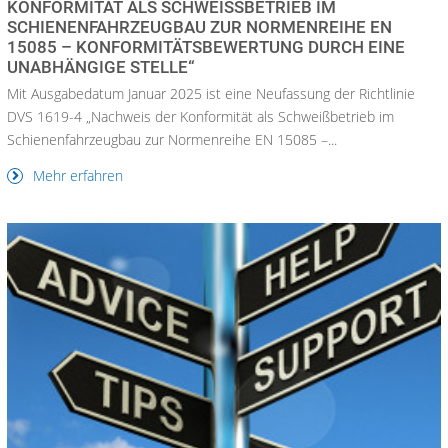
KONFORMITÄT ALS SCHWEISSBETRIEB IM S
CHIENENFAHRZEUGBAU ZUR NORMENREIHE EN 1
5085 – KONFORMITÄTSBEWERTUNG DURCH EINE U
NABHÄNGIGE STELLE“
Mit Ausgabedatum Januar 2025 ist eine Neufassung der Richtlinie
DVS 1619-4 „Nachweis der Konformität als Schweißbetrieb im
Schienenfahrzeugbau zur Normenreihe EN 15085 –...
Mehr erfahren