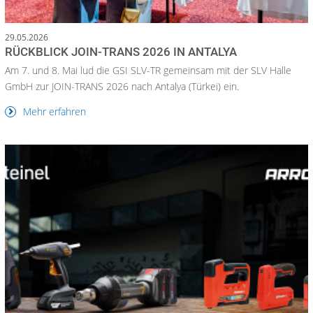
29.05.2026
RÜCKBLICK JOIN-TRANS 2026 IN ANTALYA
Am 7. und 8. Mai lud die GSI SLV-TR gemeinsam mit der SLV Halle
GmbH zur JOIN-TRANS 2026 nach Antalya (Türkei) ein.
Mehr erfahren