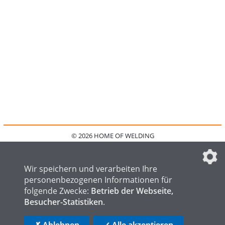
© 2026 HOME OF WELDING
HOME
KONTAKT
MEDIADATEN
DATENSCHUTZ
IMPRESSUM
FAQ
DATENSCHUTZEINSTELLUNGEN
Wir speichern und verarbeiten Ihre
personenbezogenen Informationen für
folgende Zwecke:
Betrieb der Webseite,
Besucher-Statistiken
.
HOME OF STEEL
HOME OF FOUNDRY
HOME OF LOGISTICS