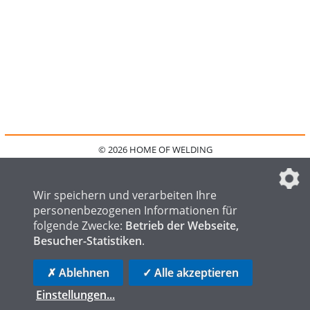
© 2026 HOME OF WELDING
HOME
KONTAKT
MEDIADATEN
DATENSCHUTZ
IMPRESSUM
FAQ
DATENSCHUTZEINSTELLUNGEN
Wir speichern und verarbeiten Ihre
personenbezogenen Informationen für
folgende Zwecke:
Betrieb der Webseite,
Besucher-Statistiken
.
HOME OF STEEL
HOME OF FOUNDRY
HOME OF LOGISTICS
✗ Ablehnen
✓ Alle akzeptieren
Einstellungen
...
die profilschmiede - Internetagentur