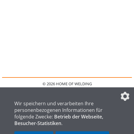
© 2026 HOME OF WELDING
HOME
KONTAKT
MEDIADATEN
DATENSCHUTZ
IMPRESSUM
FAQ
DATENSCHUTZEINSTELLUNGEN
Wir speichern und verarbeiten Ihre
personenbezogenen Informationen für
folgende Zwecke:
Betrieb der Webseite,
Besucher-Statistiken
.
HOME OF STEEL
HOME OF FOUNDRY
HOME OF LOGISTICS