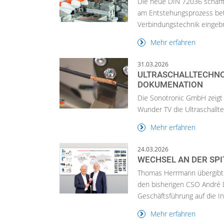
Die neue DIN 72036 schafft 
am Entstehungsprozess bete
Verbindungstechnik eingebr
Mehr erfahren
31.03.2026
ULTRASCHALLTECHNOL
DOKUMENATION
Die Sonotronic GmbH zeigt
Wunder TV die Ultraschallt
Mehr erfahren
24.03.2026
WECHSEL AN DER SP
Thomas Herrmann übergibt z
den bisherigen CSO André D
Geschäftsführung auf die In.
Mehr erfahren