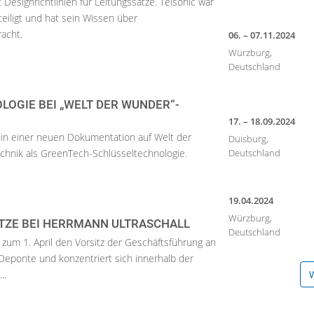
Designrichtlinien für Leitungssätze. Telsonic war
iligt und hat sein Wissen über
acht.
06. – 07.11.2024
Würzburg,
Deutschland
OGIE BEI „WELT DER WUNDER“-
17. – 18.09.2024
 in einer neuen Dokumentation auf Welt der
Duisburg,
echnik als GreenTech-Schlüsseltechnologie.
Deutschland
19.04.2024
Würzburg,
ITZE BEI HERRMANN ULTRASCHALL
Deutschland
um 1. April den Vorsitz der Geschäftsführung an
eponte und konzentriert sich innerhalb der
..
W