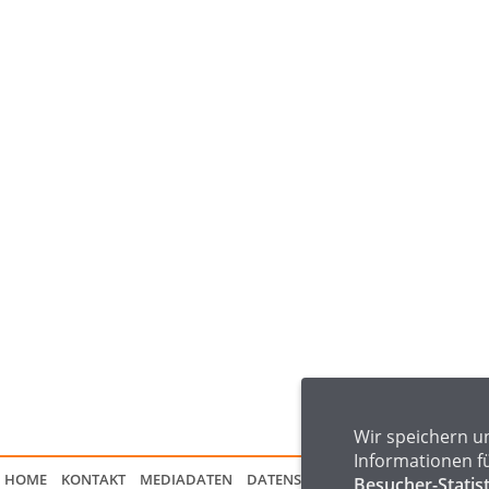
Wir speichern u
Informationen f
HOME
KONTAKT
MEDIADATEN
DATENSCHUTZ
IMPRESSUM
FAQ
Besucher-Statis