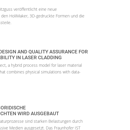
itzguss veröffentlicht eine neue
den HoliMaker, 3D-gedruckte Formen und die
steile.
DESIGN AND QUALITY ASSURANCE FOR
ILITY IN LASER CLADDING
ect, a hybrid process model for laser material
hat combines physical simulations with data-
BORIDISCHE
ICHTEN WIRD AUSGEBAUT
turprozesse sind starken Belastungen durch
essive Medien ausgesetzt. Das Fraunhofer IST