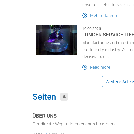
erweitert seine Infrastruktur,
Mehr erfahren
10.06.2026
LONGER SERVICE LIF
Manufacturing and maintainin
the foundry industry: As on
decisive role i...
Read more
Weitere Artik
Seiten
4
ÜBER UNS
Der direkte Weg zu Ihren Ansprechpartnern.
Home
Über uns