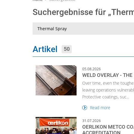
Suchergebnisse für „Ther
Suche
Artikel
50
05.08.2026
WELD OVERLAY - THE
Over time, even the toughe
leaving operations vulnera
Protective coatings, suc...
Read more
31.07.2026
OERLIKON METCO CO
ACCREDITATION