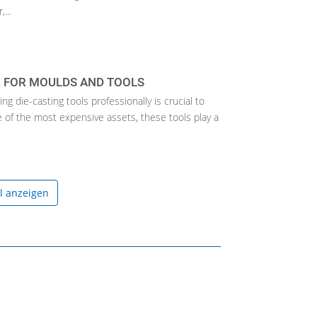
...
E FOR MOULDS AND TOOLS
g die-casting tools professionally is crucial to
e of the most expensive assets, these tools play a
el anzeigen