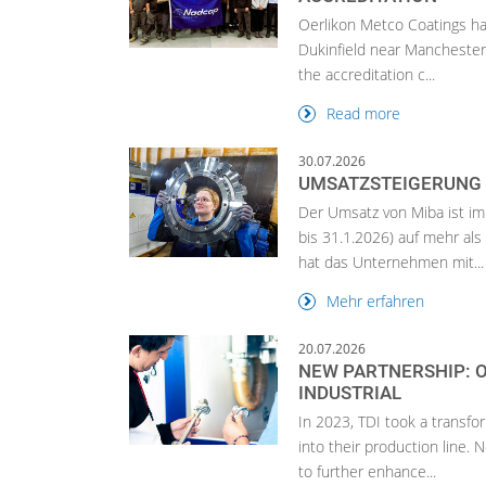
Oerlikon Metco Coatings has
Dukinfield near Manchester.
the accreditation c...
Read more
30.07.2026
UMSATZSTEIGERUNG A
Der Umsatz von Miba ist im
bis 31.1.2026) auf mehr als
hat das Unternehmen mit...
Mehr erfahren
20.07.2026
NEW PARTNERSHIP: 
INDUSTRIAL
In 2023, TDI took a transfo
into their production line.
to further enhance...