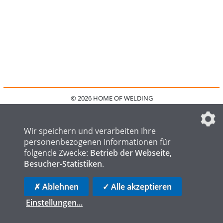
© 2026 HOME OF WELDING
HOME
KONTAKT
MEDIADATEN
DATENSCHUTZ
IMPRESSUM
FAQ
DATENSCHUTZEINSTELLUNGEN
Wir speichern und verarbeiten Ihre
personenbezogenen Informationen für
folgende Zwecke:
Betrieb der Webseite,
Besucher-Statistiken
.
HOME OF STEEL
HOME OF FOUNDRY
HOME OF LOGISTICS
✗ Ablehnen
✓ Alle akzeptieren
Einstellungen
...
die profilschmiede - Internetagentur