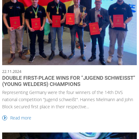
22.11.2024
DOUBLE FIRST-PLACE WINS FOR "JUGEND SCHWEISST" (
YOUNG WELDERS) CHAMPIONS
Representing Germany were the four winners of the 14th DVS
national competition "Jugend schweißt". Hannes Mielmann and John
Block secured first place in their respective...
Read more