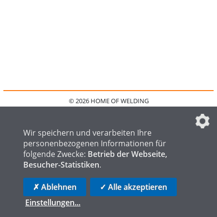
© 2026 HOME OF WELDING
HOME
KONTAKT
MEDIADATEN
DATENSCHUTZ
IMPRESSUM
FAQ
DATENSCHUTZEINSTELLUNGEN
Wir speichern und verarbeiten Ihre
personenbezogenen Informationen für
folgende Zwecke:
Betrieb der Webseite,
Besucher-Statistiken
.
HOME OF STEEL
HOME OF FOUNDRY
HOME OF LOGISTICS
✗ Ablehnen
✓ Alle akzeptieren
Einstellungen
...
die profilschmiede - Internetagentur