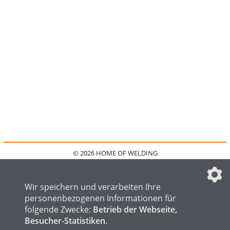
© 2026 HOME OF WELDING
HOME
KONTAKT
MEDIADATEN
DATENSCHUTZ
IMPRESSUM
FAQ
DATENSCHUTZEINSTELLUNGEN
Wir speichern und verarbeiten Ihre
personenbezogenen Informationen für
folgende Zwecke:
Betrieb der Webseite,
Besucher-Statistiken
.
HOME OF STEEL
HOME OF FOUNDRY