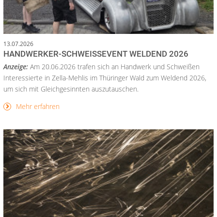
13.07.2026
HANDWERKER-SCHWEISSEVENT WELDEND 2026
Anzeige:
Am 20.06.2026 trafen sich an Handwerk und Schweißen
Interessierte in Zella-Mehlis im Thüringer Wald zum Weldend 2026,
um sich mit Gleichgesinnten auszutauschen.
Mehr erfahren