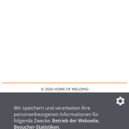
© 2026 HOME OF WELDING
HOME
KONTAKT
MEDIADATEN
DATENSCHUTZ
IMPRESSUM
FAQ
DATENSCHUTZEINSTELLUNGEN
Wir speichern und verarbeiten Ihre
personenbezogenen Informationen für
folgende Zwecke:
Betrieb der Webseite,
Besucher-Statistiken
.