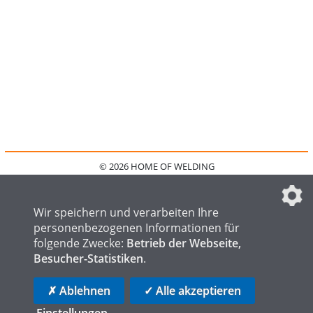
© 2026 HOME OF WELDING
HOME
KONTAKT
MEDIADATEN
DATENSCHUTZ
IMPRESSUM
FAQ
DATENSCHUTZEINSTELLUNGEN
Wir speichern und verarbeiten Ihre
personenbezogenen Informationen für
folgende Zwecke:
Betrieb der Webseite,
Besucher-Statistiken
.
HOME OF STEEL
HOME OF FOUNDRY
HOME OF LOGISTICS
✗ Ablehnen
✓ Alle akzeptieren